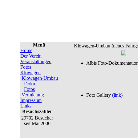
Menü
Klowagen-Umbau (neues Fahrges
Home
Der Verein
Veranstaltungen
Albis Foto-Dokumentatio
Fotos
Klowagen
Klowagen-Umbau
Doku
Fotos
Vermietung
Foto Gallery
(link)
Impressum
Links
Besuchszähler
29702 Besucher
seit Mai 2006