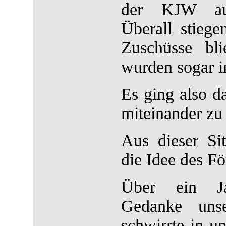
der KJW aus
Überall stiege
Zuschüsse bl
wurden sogar 
Es ging also d
miteinander zu
Aus dieser Si
die Idee des Fö
Über ein Ja
Gedanke uns
schwirrte in u