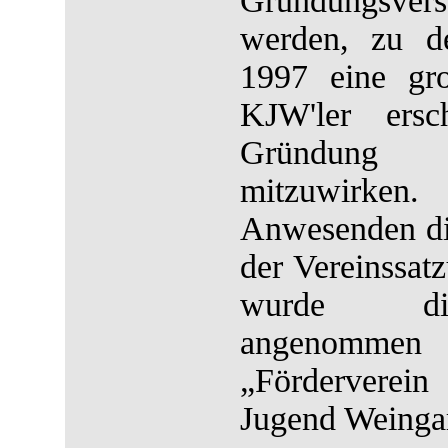
Gründungsver
werden, zu d
1997 eine gr
KJW'ler ers
Gründung
mitzuwirk
Anwesenden di
der Vereinssatz
wurde die
angenomme
„Förderverei
Jugend Weingar