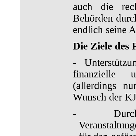
auch die rec
Behörden durc
endlich seine 
Die Ziele des 
-
Unterstüt
finanzielle 
(allerdings nu
Wunsch der K
-
Dur
Veranstaltun