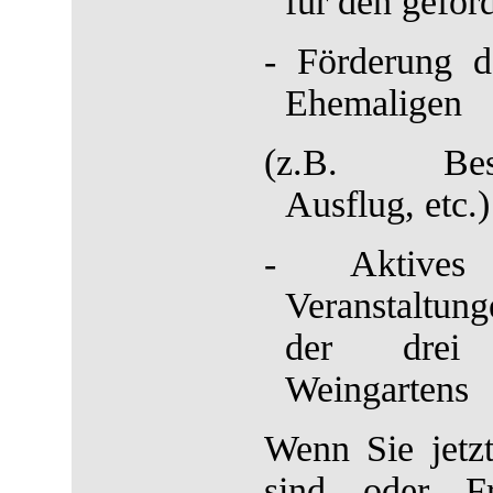
für den geför
-
Förderung d
Ehemaligen
(z.B. Besin
Ausflug, etc.)
-
Aktive
Veranstaltun
der drei 
Weingartens
Wenn Sie jetz
sind oder F